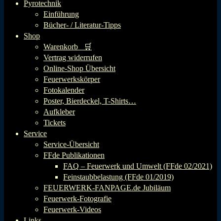
Pyrotechnik
Einführung
Bücher- / Literatur-Tipps
Shop
Warenkorb 🛒
Vertrag widerrufen
Online-Shop Übersicht
Feuerwerkskörper
Fotokalender
Poster, Bierdeckel, T-Shirts…
Aufkleber
Tickets
Service
Service-Übersicht
FFde Publikationen
FAQ – Feuerwerk und Umwelt (FFde 02/2021)
Feinstaubbelastung (FFde 01/2019)
FEUERWERK-FANPAGE.de Jubiläum
Feuerwerk-Fotografie
Feuerwerk-Videos
Links