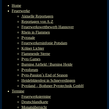
Home
Feuerwerke
Aktuelle Reportagen
Reportagen von A-Z
Feuerwerkswettbewerb Hannover
Rhein in Flammen
Pyronale
Feuerwerkersinfonie Potsdam
Kölner Lichter
Flammende Sterne
Pyro Games
Burning Airfield / Burning Heide
Pyroforum
Pyro-Passion´s End of Season
Heideblütenfest in Schneverdingen
Pyroland – Bothmer Pyrotechnik GmbH
Termine
Feuerwerkstermine
Deutschlandkarte
Monatsübersicht