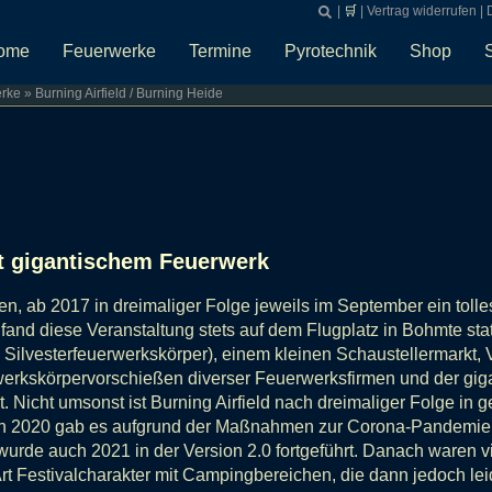
|
🛒
|
Vertrag widerrufen
|
ome
Feuerwerke
Termine
Pyrotechnik
Shop
rke
»
Burning Airfield / Burning Heide
it gigantischem Feuerwerk
gen, ab 2017 in dreimaliger Folge jeweils im September ein tol
 fand diese Veranstaltung stets auf dem Flugplatz in Bohmte sta
Silvesterfeuerwerkskörper), einem kleinen Schaustellermarkt,
werkskörpervorschießen diverser Feuerwerksfirmen und der gig
t. Nicht umsonst ist Burning Airfield nach dreimaliger Folge i
 In 2020 gab es aufgrund der Maßnahmen zur Corona-Pandemie 
 wurde auch 2021 in der Version 2.0 fortgeführt. Danach waren 
rt Festivalcharakter mit Campingbereichen, die dann jedoch l