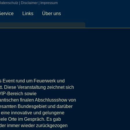
Datenschutz
|
Disclaimer
|
Impressum
Service
Links
Über uns
les Event rund um Feuerwerk und
tt. Diese Veranstaltung zeichnet sich
 VIP-Bereich sowie
antischen finalen Abschlussshow von
n gesamten Bundesgebiet und darüber
eine innovative und gelungene
viele Orte im Gespräch. Es gab
eider immer wieder zurückgezogen