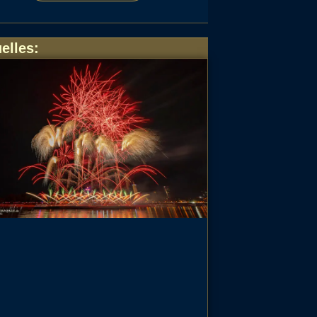
elles
: