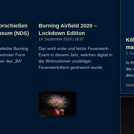
Vorschießen
Burning Airfield 2020 –
Husum (NDS)
Lockdown Edition
Köl
14. September 2020
19:37
ma
eliebte Burning
Das wohl erste und letzte Feuerwerk-
5. A
gewohnter Form
Event in diesem Jahr, welches digital in
her des „BA“
die Wohnzimmer unzähliger
Is t
Feuerwerksfans gestreamt wurde.
die
dies
Weit