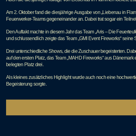
Am 2. Oktober fand die diesjährige Ausgabe von „Liebenau in Flam
Feuerwerker-Teams gegeneinander an. Dabei trat sogar ein Teiln
Den Auftakt machte in diesem Jahr das Team „Aris – Die Feuerteu
und schlussendlich zeigte das Team „GMI Event Fireworks“ seine
Drei unterschiedliche Shows, die die Zuschauer begeisterten. Da
auf den ersten Platz, das Team „MAHD Fireworks“ aus Dänemark err
belegten Platz drei.
Als kleines zusätzliches Highlight wurde auch noch eine hochwer
Begeisterung sorgte.