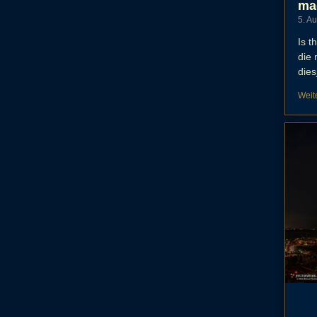
ma
5. A
Is t
die
dies
Weit