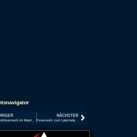
htsnavigator
RIGER
NÄCHSTER
Musikfeuerwerk im Maislabyrinth Winsen-Luhe 2025
Feuerwerk zum Laternelaufen in Blender 2025