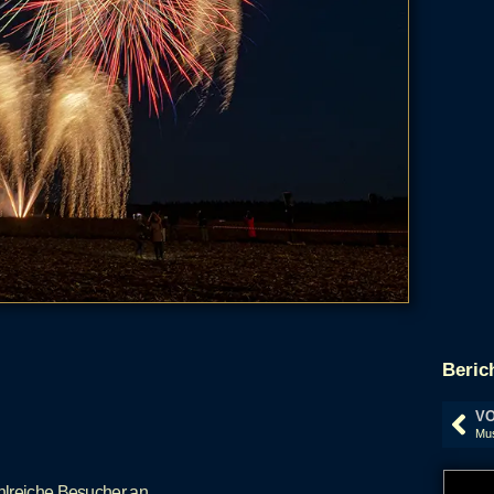
Beric
VO
hlreiche Besucher an.