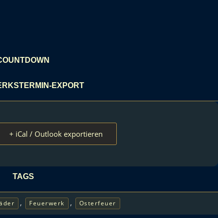
COUNTDOWN
RKSTERMIN-EXPORT
+ iCal / Outlook exportieren
TAGS
,
,
äder
Feuerwerk
Osterfeuer