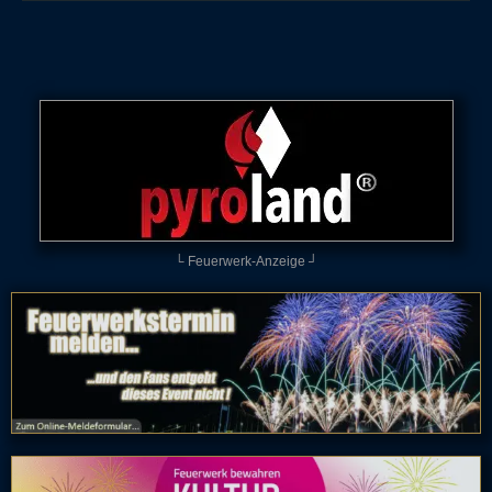
└ Feuerwerk-Anzeige ┘