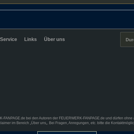
Service
Links
Über uns
K-FANPAGE.de bei den Autoren der FEUERWERK-FANPAGE.de und dürfen ohne ausd
claimer
im Bereich „
Über uns
„. Bei Fragen, Anregungen, etc. bitte die Kontaktmögli