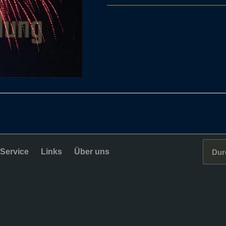
Service
Links
Über uns