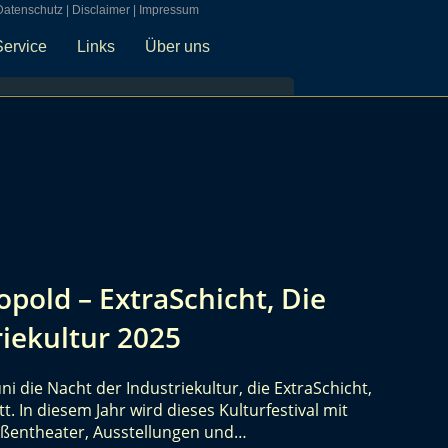
Datenschutz
|
Disclaimer
|
Impressum
Service
Links
Über uns
opold – ExtraSchicht, Die
riekultur 2025
uni die Nacht der Industriekultur, die ExtraSchicht,
t. In diesem Jahr wird dieses Kulturfestival mit
raßentheater, Ausstellungen und…