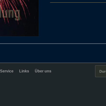
Service
Links
Über uns