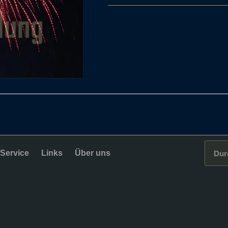
Service
Links
Über uns