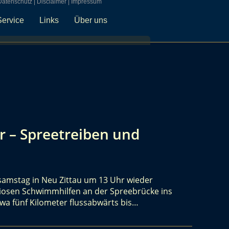
Datenschutz
|
Disclaimer
|
Impressum
Service
Links
Über uns
r – Spreetreiben und
rsamstag in Neu Zittau um 13 Uhr wieder
iosen Schwimmhilfen an der Spreebrücke ins
twa fünf Kilometer flussabwärts bis…