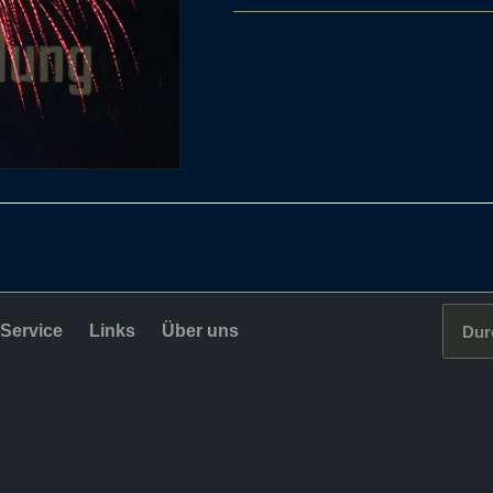
Service
Links
Über uns