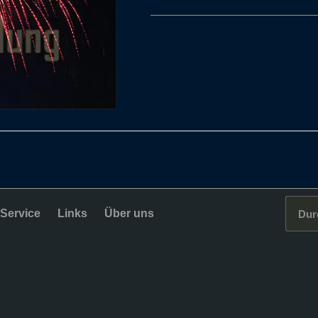
Service
Links
Über uns