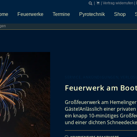
|
|
Vertrag widerrufen
|
ome
Feuerwerke
Termine
Pyrotechnik
Shop
gen
SERVICE, ANKÜNDIGUNGEN, VERLOSU
Feuerwerk am Boot
Großfeuerwerk am Hemelinger 
Gäste!Anlässlich einer private
ein knapp 10-minütiges Großfe
und einer dichten Schneedeck