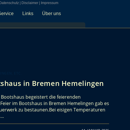
Datenschutz
|
Disclaimer
|
Impressum
Service
Links
Über uns
NGEN, ETC.
shaus in Bremen Hemelingen
Bootshaus begeistert die feierenden
n Feier im Bootshaus in Bremen Hemelingen gab es
uerwerk zu bestaunen.Bei eisigen Temperaturen
e…