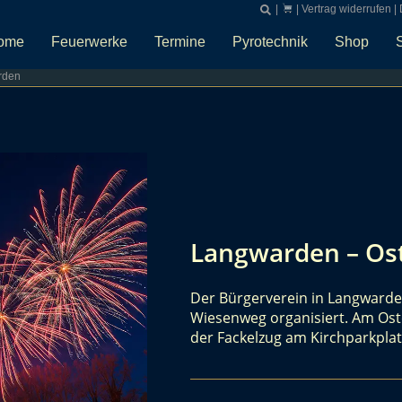
|
|
Vertrag widerrufen
|
ome
Feuerwerke
Termine
Pyrotechnik
Shop
rden
Langwarden – Ost
Der Bürgerverein in Langwarden
Wiesenweg organisiert. Am Oste
der Fackelzug am Kirchparkpla