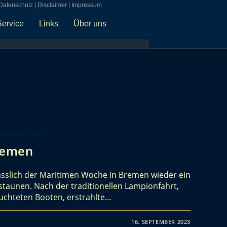
Datenschutz
|
Disclaimer
|
Impressum
Service
Links
Über uns
 REPORTAGEN
remen
ässlich der Maritimen Woche in Bremen wieder ein
taunen. Nach der traditionellen Lampionfahrt,
uchteten Booten, erstrahlte…
16. SEPTEMBER 2023