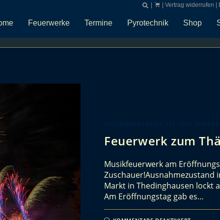
|
|
Vertrag widerrufen
|
ome
Feuerwerke
Termine
Pyrotechnik
Shop
FEUERWERKSBERICHTE UND ANDERE
Feuerwerk zum Thä
Musikfeuerwerk am Eröffnungst
Zuschauer!Ausnahmezustand in
Markt in Thedinghausen lockt 
Am Eröffnungstag gab es…