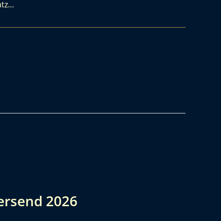
atz…
rsend 2026