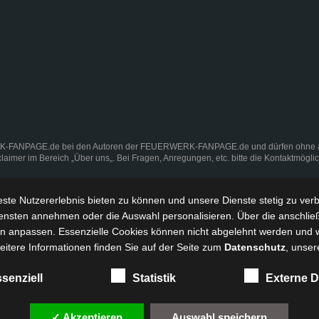
K-FANPAGE.de bei den Autoren der FEUERWERK-FANPAGE.de und dürfen ohne ausd
claimer
im Bereich „
Über uns
„. Bei Fragen, Anregungen, etc. bitte die Kontaktmögli
ste Nutzererlebnis bieten zu können und
unsere Dienste stetig zu ver
ensten annehmen oder die Auswahl personalisieren. Über die anschlie
ngen anpassen. Essenzielle Cookies können nicht abgelehnt werden und 
Weitere Informationen finden Sie auf der Seite zum
Datenschutz
, unser
senziell
Statistik
Externe D
✓ Akzeptieren
Auswahl speichern