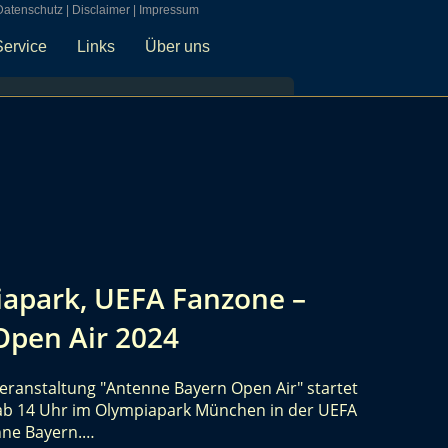
Datenschutz
|
Disclaimer
|
Impressum
Service
Links
Über uns
apark, UEFA Fanzone –
Open Air 2024
eranstaltung "Antenne Bayern Open Air" startet
, ab 14 Uhr im Olympiapark München in der UEFA
nne Bayern.…