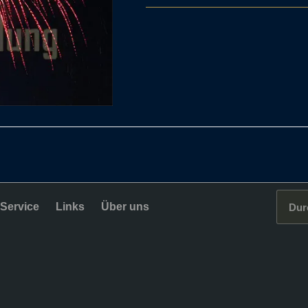
Service
Links
Über uns