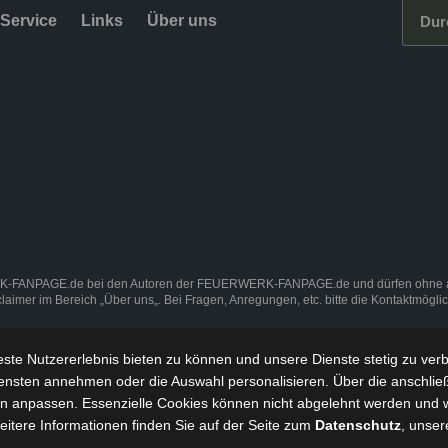
Service
Links
Über uns
K-FANPAGE.de bei den Autoren der FEUERWERK-FANPAGE.de und dürfen ohne ausd
claimer
im Bereich „
Über uns
„. Bei Fragen, Anregungen, etc. bitte die Kontaktmögli
ste Nutzererlebnis bieten zu können und
unsere Dienste stetig zu ver
ensten annehmen oder die Auswahl personalisieren. Über die anschlie
ngen anpassen. Essenzielle Cookies können nicht abgelehnt werden und 
Weitere Informationen finden Sie auf der Seite zum
Datenschutz
, unser