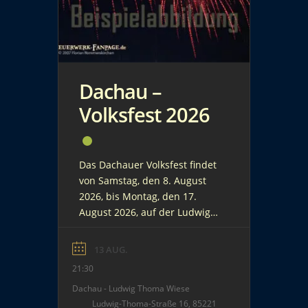
Dachau –
Volksfest 2026
Das Dachauer Volksfest findet
von Samstag, den 8. August
2026, bis Montag, den 17.
August 2026, auf der Ludwig
Thoma Wiese in Dachau statt.
Dies ist eine typische Kirmes
13 AUG.
mit Bierzeltcharakter. Am
21:30
Donnerstag, den 13. August
Dachau - Ludwig Thoma Wiese
2026, wird nach Einbruch der
Ludwig-Thoma-Straße 16, 85221
Dunkelheit (ca. 21:30 Uhr) ein