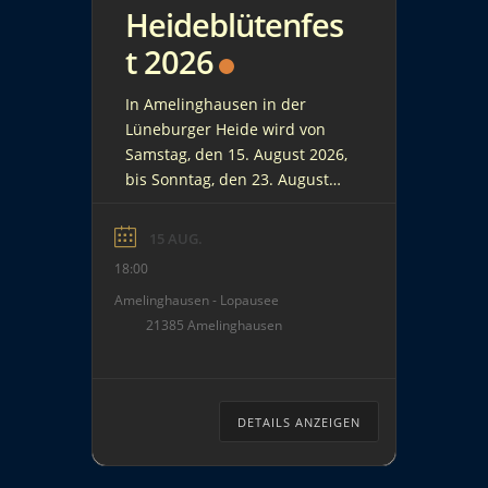
Heideblütenfes
t 2026
In Amelinghausen in der
Lüneburger Heide wird von
Samstag, den 15. August 2026,
bis Sonntag, den 23. August
2026, das Heideblütenfest
gefeiert. Ein buntes Programm
15 AUG.
für Groß und Klein sorgt mit u.
18:00
a. einem großen Flohmarkt,
Amelinghausen - Lopausee
einer Oldtimer-Ausstellung,
21385 Amelinghausen
Blasmusik und Wahl der
Heidekönigin bzw. des
Heidebocks alljährlich für gute
Stimmung. Zur Eröffnung wird
DETAILS ANZEIGEN
auf und […]