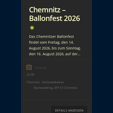
Chemnitz –
Ballonfest 2026
Das Chemnitzer Ballonfest
findet vom Freitag, den 14.
August 2026, bis zum Sonntag,
den 16. August 2026, auf der
Küchwaldwiese im Küchwald
von Chemnitz statt. Viele
15 AUG.
Aktionen rund um Ballons
22:30
werden an allen Tagen
Chemnitz - Küchwaldwiese
geboten. Am Samstag wird
Küchwaldring, 09113 Chemnitz
voraussichtlich nach dem
abendlichen Ballonglühen mit
Livemusik ein
Brillantfeuerwerk ab ca. 22:30
DETAILS ANZEIGEN
Uhr gezündet. Weitere