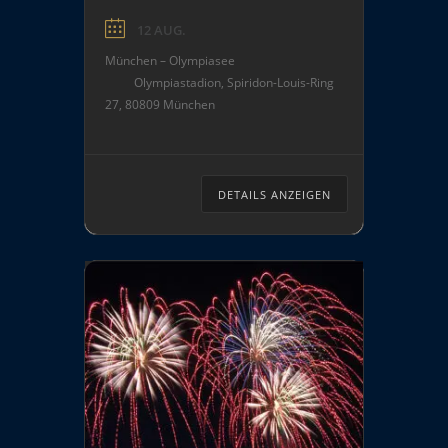
neben Schaustellern und
12 AUG.
Kirmes-Fahrgeschäften auch
München – Olympiasee
viele kulinarische
Olympiastadion, Spiridon-Louis-Ring
Köstlichkeiten und
27, 80809 München
verschiedenen Thementage
bereit. U. a. Handwerkliches,
Kunst-Aktionen von
Werkstätten und Ateliers oder
DETAILS ANZEIGEN
auch viele weitere Aktionen
für Kinder und Jugendliche
laden zum Bummeln über das
[…]