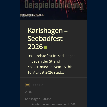
Karlshagen –
Seebadfest
2026
Das Seebadfest in Karlshagen
findet an der Strand-
Konzertmuschel vom 15. bis
16. August 2026 statt.
Livemusik, Party, kulinarische
Köstlichkeiten, Kunsthandwerk
15 AUG.
und ein Kinderprogramm
22:00
sorgen auf dem
Karlshagen - Strand
Strandvorplatz für ein schönes
An der Strandpromenade, 17449
Strandsommerfest. Ein