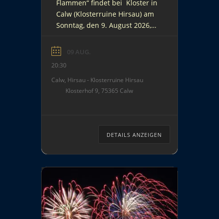
Flammen“ findet bei Kloster in
Calw (Klosterruine Hirsau) am
Sonntag, den 9. August 2026,
im Rahmen der
Veranstaltungsreihe
09 AUG.
„Klostersommer in Hirsau“
20:30
statt. An diesem Abend findet
Calw, Hirsau - Klosterruine Hirsau
ein Klassik-Open-Air-Konzert
Klosterhof 9, 75365 Calw
einen krönenden Abschluss
mit einem live begleitetem
musiksynchronem Feuerwerk,
kombiniert mit einer
DETAILS ANZEIGEN
Lasershow. Veranstaltung mit
Eintrittkosten. Weitere
Informationen / Quelle:
https://www.klostersommer.de
/