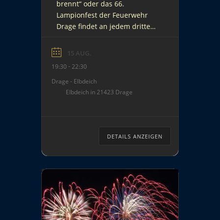
brennt“ oder das 66.
Lampionfest der Feuerwehr
Drage findet an jedem dritten
Samstag im August, also am
Samstag, den 15. August 2026,
15 AUG.
an der Elbe statt. Diese
-
19:30
22:30
Veranstaltung wird von der
Drage - Elbdeich
Freiwilligen Feuerwehr in
Elbdeich in 21423 Drage
Drage organisiert. Es werden
„Leistungsvergleiche“ der
(Jugend-)Feuerwehren des
Landkreises Harburg (bereits
DETAILS ANZEIGEN
ab 11:30 Uhr) mit
Siegerehrungen (ca. […]