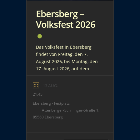
Ebersberg –
Volksfest 2026
Das Volksfest in Ebersberg
findet von Freitag, den 7.
August 2026, bis Montag, den
17. August 2026, auf dem
Volksfestplatz an der
Attenberger-Schilling-Straße
13 AUG.
statt. Neben den typischen
21:45
Kirmesattraktionen wird auch
Ebersberg - Festplatz
eine gesellige
Attenberger-Schillinger-Straße 1,
Bierzeltatmosphäre geboten.
85560 Ebersberg
Am Donnerstag, den 13.
August 2026, wird ein
musikalisch gestaltetes