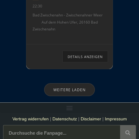
Zwischenahner Meer enthält
22:30
ein umfangreiches
Bad Zwischenahn - Zwischenahner Meer
Showprogramm, kulinarischen
Auf dem Hohen Ufer, 26160 Bad
Köstlichkeiten und viel mehr.
Zwischenahn
Am letzten Tag wird das
traditionelle
Abschlussfeuerwerk ab 22:30
Uhr auf dem Zwischenahner
DETAILS ANZEIGEN
Meer (Ponton) gezündet, so
dass […]
WEITERE LADEN
Vertrag widerrufen
|
Datenschutz
|
Disclaimer
|
Impressum