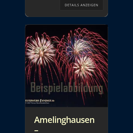
Feuerwerk ab ca. 21:45 Uhr
DETAILS ANZEIGEN
gezündet. Weitere
Informationen / Quelle:
https://www.volksfest-ebe.de/
Amelinghausen
–