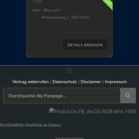
15:00
Feuerwerken in Deutschland
Köln – Rheinufer
und sind inzwischen ein fester
Rheinparkweg 1, 50679 Köln
Bestandteil deutscher
Feuerwerksfestivals. Das
sagenhafte Musik-synchrone
Hauptfeuerwerk auf dem
DETAILS ANZEIGEN
Rhein in der Innenstadt von
Köln wird ab 22:30 […]
Vertrag widerrufen
|
Datenschutz
|
Disclaimer
|
Impressum
FEUERWERK-FANPAGE.de Partner:
Feuerwerkskörper