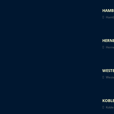
HAMB
Hambu
HERNE
Herne
WESTE
Weste
KOBLE
Koblen