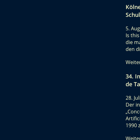
Kölne
Schul
5. Au
Is this
die m
den d
Weite
34. I
de T
28. Ju
Der i
„Concu
Artifi
1990 
Weite