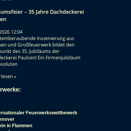
äumsfeier – 35 Jahre Dachdeckerei
sen
i 2026
12:04
atemberaubende Inszenierung aus
en und Großfeuerwerk bildet den
unkt des 35. Jubiläums der
eckerei Paulsen! Ein Firmenjubiläum
bsoluten
rlesen »
rwerke
:
ernationaler Feuerwerkswettbewerb
nnover
in in Flammen