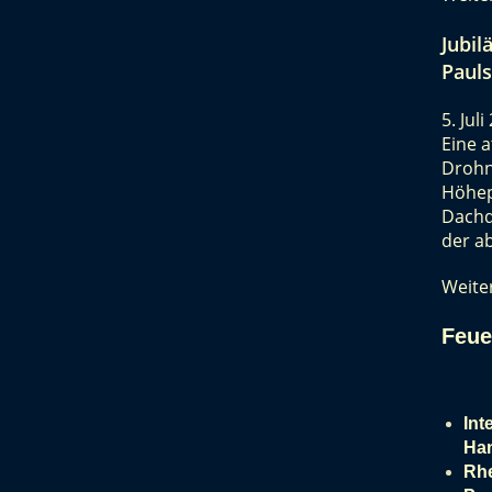
Jubil
Paul
5. Jul
Eine 
Drohn
Höhep
Dachd
der a
Weite
Feue
Int
Ha
Rhe