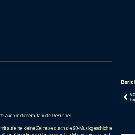
Beric
VO
te auch in diesem Jahr die Besucher.
it auf eine kleine Zeitreise durch die 90-Musikgeschichte
nütige Show konnte durch ordentlich Materialeinsatz und