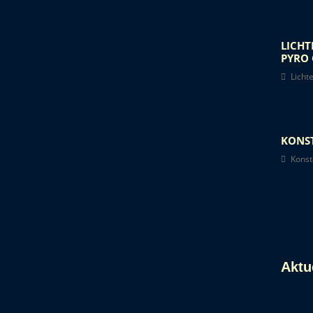
LICHT
PYRO 
Licht
KONST
Konst
Aktu