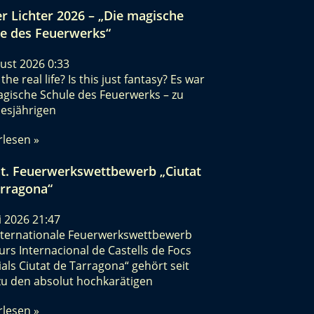
r Lichter 2026 – „Die magische
e des Feuerwerks“
gust 2026
0:33
 the real life? Is this just fantasy? Es war
agische Schule des Feuerwerks – zu
iesjährigen
rlesen »
nt. Feuerwerkswettbewerb „Ciutat
arragona“
li 2026
21:47
nternationale Feuerwerkswettbewerb
rs Internacional de Castells de Focs
cials Ciutat de Tarragona“ gehört seit
zu den absolut hochkarätigen
rlesen »