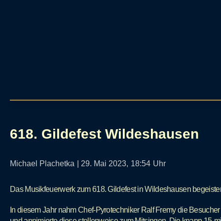
618. Gildefest Wildeshausen
Michael Plachetka
|
29. Mai 2023,
18:54
Uhr
Das Musikfeuerwerk zum 618. Gildefest in Wildeshausen begeister
In diesem Jahr nahm Chef-Pyrotechniker Ralf Fremy die Besucher m
und annimierte diese stellenweise zum Mitsingen. Die knapp 15-mi