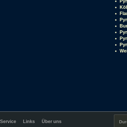
Pyr
Köl
Fl
Py
Bur
Py
Pyr
Pyr
Wei
Service
Links
Über uns