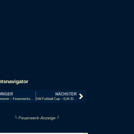
htsnavigator
RIGER
NÄCHSTER
Hannover – Feuerwerkswettbewerb startet in die Saison 2023
OM Fußball Cup – DJK Elsten
└ Feuerwerk-Anzeige ┘