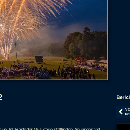
2
Beric
VO
5. Int. Rasteder Musiktage stattfinden. An insgesamt