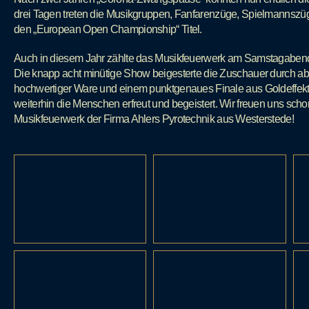
drei Tagen treten die Musikgruppen, Fanfarenzüge, Spielmanns
den „European Open Championship“ Titel.
Auch in diesem Jahr zählte das Musikfeuerwerk am Samstagabend 
Die knapp acht minütige Show beigesterte die Zuschauer durch ab
hochwertiger Ware und einem punktgenaues Finale aus Goldeffekt
weiterhin die Menschen erfreut und begeistert. Wir freuen uns scho
Musikfeuerwerk der Firma Ahlers Pyrotechnik aus Westerstede!