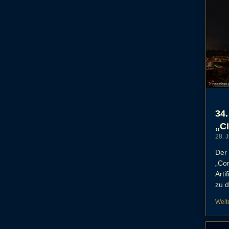
34.
„Ci
28. 
Der 
„Con
Arti
zu d
Weit