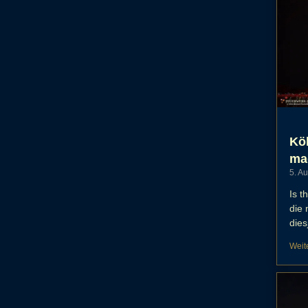
Köl
ma
5. A
Is t
die
dies
Weit