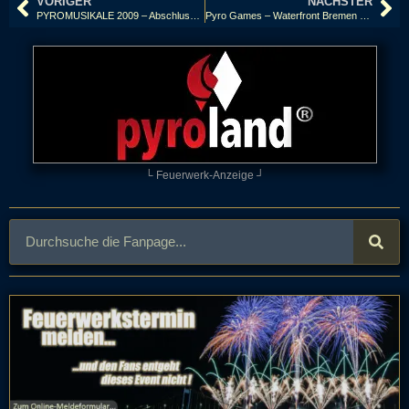
VORIGER
NÄCHSTER
PYROMUSIKALE 2009 – Abschlussfeuerwerk, PYRO-ART mit Hans-Georg Kehse – Good-bye Pyromusikale…
Pyro Games – Waterfront Bremen 2009
└ Feuerwerk-Anzeige ┘