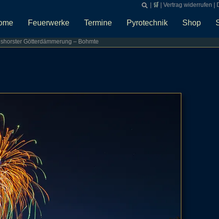
|
🛒
|
Vertrag widerrufen
|
ome
Feuerwerke
Termine
Pyrotechnik
Shop
nshorster Götterdämmerung – Bohmte