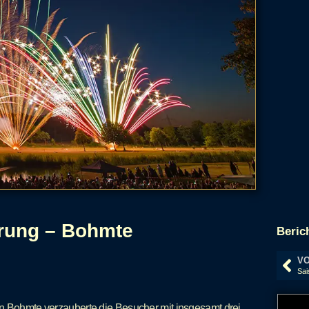
rung – Bohmte
Beric
VO
in Bohmte verzauberte die Besucher mit insgesamt drei