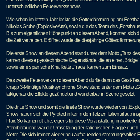
unterschiedlichen Feuerwerksshows.
Wie schon im letzten Jahr lockte die Götterdämmerung am Forsth
Nikolas Grube (ExplosiveArts), sowie die das Team des „Forsthaus G
Bis zum eigentlichen Höhepunkt an diesem Abend, konnten sich di
die Zeit vertreiben. Eröffnet wurde die diesjährige Götterdämmeru
Die erste Show an diesem Abend stand unter dem Motto „Tanz des 
kamen diverse pyrotechnische Gegenstände, die an einer „Bridge“ 
sowie eine spanische Knallkette „Traca“ kamen zum Einsatz.
Das zweite Feuerwerk an diesem Abend durfte dann das Gast-Te
knapp 3-Minütige Musiksynchrone Show stand unter dem Motto „Grea
taktgenau die Effekte gezündet und wunderbar in Szene gesetzt.
Die dritte Show und somit die finale Show wurde wieder von „Explos
Show haben sich die Pyrotechniker in dem letzten Italienurlaub ins
Flair. So kamen etliche, eigens für diese Veranstaltung importiert
Atemberauend war die Umsetzung der italienischen Flagge durch
Meter. Die sich immer wieder neu aufbauenden stimmungsvollen F