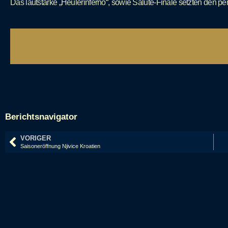
Das lautstarke „Heulerinferno“, sowie Salute-Finale setzten den pe
Berichtsnavigator
VORIGER
Saisoneröffnung Njivice Kroatien