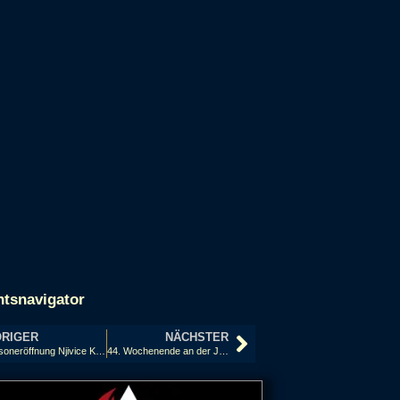
htsnavigator
RIGER
NÄCHSTER
Saisoneröffnung Njivice Kroatien
44. Wochenende an der Jade in Wilhelmshaven