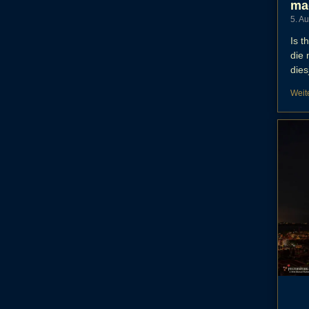
ma
5. A
Is t
die
dies
Weit