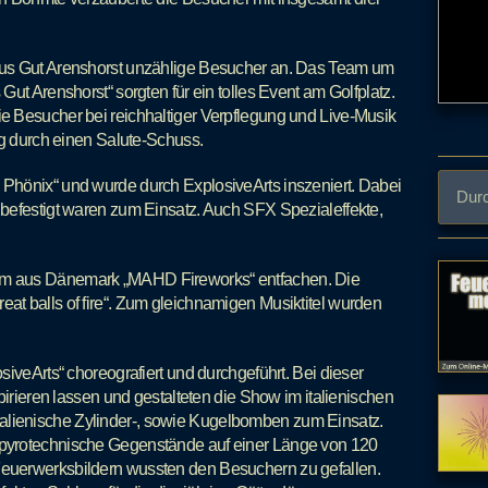
aus Gut Arenshorst unzählige Besucher an. Das Team um
ut Arenshorst“ sorgten für ein tolles Event am Golfplatz.
e Besucher bei reichhaltiger Verpflegung und Live-Musik
ng durch einen Salute-Schuss.
Phönix“ und wurde durch ExplosiveArts inszeniert. Dabei
befestigt waren zum Einsatz. Auch SFX Spezialeffekte,
am aus Dänemark „MAHD Fireworks“ entfachen. Die
t balls of fire“. Zum gleichnamigen Musiktitel wurden
iveArts“ choreografiert und durchgeführt. Bei dieser
pirieren lassen und gestalteten die Show im italienischen
e italienische Zylinder-, sowie Kugelbomben zum Einsatz.
 pyrotechnische Gegenstände auf einer Länge von 120
euerwerksbildern wussten den Besuchern zu gefallen.