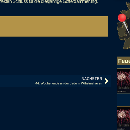
rfekten Schluss für die diesjährige Götterdämmerung.
Feu
NÄCHSTER
44. Wochenende an der Jade in Wilhelmshaven