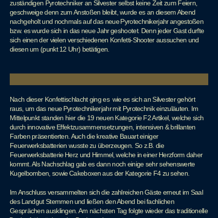
zuständigen Pyrotechniker an Silvester selbst keine Zeit zum Feiern,
geschweige denn zum Anstoßen bleibt, wurde es an diesem Abend
nachgeholt und nochmals auf das neue Pyrotechnikerjahr angestoßen 
bzw. es wurde sich in das neue Jahr geshootet. Denn jeder Gast durfte
sich einen der vielen verschiedenen Konfetti-Shooter aussuchen und
diesen um (punkt 12 Uhr) betätigen.
Nach dieser Konfettischlacht ging es  wie es sich an Silvester gehört 
raus, um das neue Pyrotechnikerjahr mit Pyrotechnik einzuläuten. Im
Mittelpunkt standen hier die 19 neuen Kategorie F2 Artikel, welche sich
durch innovative Effektzusammensetzungen, intensiven & brillanten
Farben präsentierten. Auch die kreative Bauart einiger
Feuerwerksbatterien wusste zu überzeugen. So z.B. die
Feuerwerksbatterie Herz und Himmel, welche in einer Herzform daher
kommt. Als Nachschlag gab es dann noch einige sehr sehenswerte
Kugelbomben, sowie Cakeboxen aus der Kategorie F4 zu sehen.
Im Anschluss versammelten sich die zahlreichen Gäste erneut im Saal
des Landgut Stemmen und ließen den Abend bei fachlichen
Gesprächen ausklingen. Am nächsten Tag folgte wieder das traditionelle