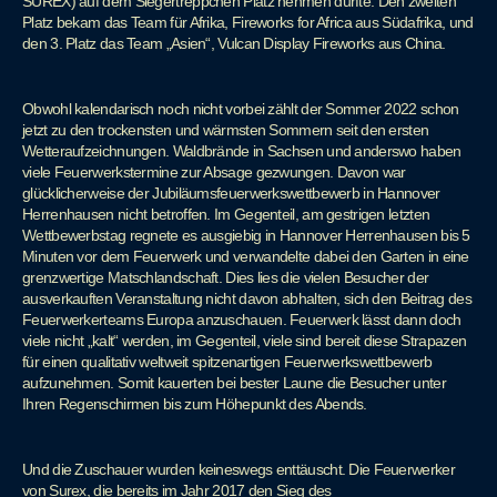
SUREX) auf dem Siegertreppchen Platz nehmen durfte. Den zweiten
Platz bekam das Team für Afrika, Fireworks for Africa aus Südafrika, und
den 3. Platz das Team „Asien“, Vulcan Display Fireworks aus China.
Obwohl kalendarisch noch nicht vorbei zählt der Sommer 2022 schon
jetzt zu den trockensten und wärmsten Sommern seit den ersten
Wetteraufzeichnungen. Waldbrände in Sachsen und anderswo haben
viele Feuerwerkstermine zur Absage gezwungen. Davon war
glücklicherweise der Jubiläumsfeuerwerkswettbewerb in Hannover
Herrenhausen nicht betroffen. Im Gegenteil, am gestrigen letzten
Wettbewerbstag regnete es ausgiebig in Hannover Herrenhausen bis 5
Minuten vor dem Feuerwerk und verwandelte dabei den Garten in eine
grenzwertige Matschlandschaft. Dies lies die vielen Besucher der
ausverkauften Veranstaltung nicht davon abhalten, sich den Beitrag des
Feuerwerkerteams Europa anzuschauen. Feuerwerk lässt dann doch
viele nicht „kalt“ werden, im Gegenteil, viele sind bereit diese Strapazen
für einen qualitativ weltweit spitzenartigen Feuerwerkswettbewerb
aufzunehmen. Somit kauerten bei bester Laune die Besucher unter
Ihren Regenschirmen bis zum Höhepunkt des Abends.
Und die Zuschauer wurden keineswegs enttäuscht. Die Feuerwerker
von Surex, die bereits im Jahr 2017 den Sieg des