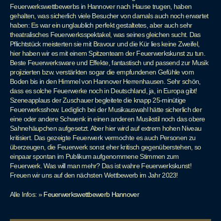
Feuerwerkswettbewerbs in Hannover nach Hause trugen, haben
gehalten, was sicherlich viele Besucher von damals auch noch erwartet
haben: Es war ein unglaublich perfekt gestaltetes, aber auch sehr
theatralisches Feuerwerksspektakel, was seines gleichen sucht. Das
Pflichtstück meisterten sie mit Bravour und die Kür lies keine Zweifel,
hier haben wir es mit einem Spitzenteam der Feuerwerkskunst zu tun.
Beste Feuerwerksware und Effekte, fantastisch und passend zur Musik
projizierten bzw. verstärkten sogar die empfundenen Gefühle vom
Boden bis in den Himmel von Hannover Herrenhausen. Sehr schön,
dass es solche Feuerwerke noch in Deutschland, ja, in Europa gibt!
Szeneapplaus der Zuschauer begleitete die knapp 25-minütige
Feuerwerksshow. Lediglich bei der Musikauswahl hätte sicherlich der
eine oder andere Schwenk in einen anderen Musikstil noch das obere
Sahnehäupchen aufgesetzt. Aber hier wird auf extrem hohen Niveau
kritisiert. Das gezeigte Feuerwerk vermochte es auch Personen zu
überzeugen, die Feuerwerk sonst eher kritisch gegenüberstehen, so
einpaar spontan im Publikum aufgenommene Stimmen zum
Feuerwerk. Was will man mehr? Das ist wahre Feuerwerkskunst!
Freuen wir uns auf den nächsten Wettbewerb im Jahr 2023!
Alle Infos: »
Feuerwerkswettbewerb Hannover