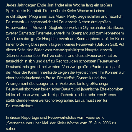
Jedes Jahr gegen Ende Juni findet eine Woche lang ein großes
Spektakel in Kiel statt: Die berühmte Kieler Woche mit einem
reichhaltigem Programm aus Musik, Party, Segelschiffen und natürlich
Feuerwerk – ungewöhnlich viel Feuerwerk. Neben drei großen
Feuerwerken – Mittwoch: Seglerfeuerwerk im Olympiahafen Schilksee;
zweiter Samstag: Paterrefeuerwerk im Openpark und zum krönendem
Abschluss das große Hauptfeuerwerk am Sonntagabend auf der Kieler
Innenförde – gibt es jeden Tag ein kleines Feuerwerk (Balloon Sail). Auf
dieser Seite sind Bilder vom zwanzigminütigem Hauptfeuerwerk
„Sternenzauber über Kiel“ zu sehen. Und dieses Feuerwerk hat es
tatsächlich in sich und darf zu Recht zu den schönsten Feuerwerken
Deutschlands gerechnet werden. Von zwei großen Pontons aus, auf
der Mitte der Kieler Innenförde zeigen die Pyrotechniker Ihr Können auf
einer beeindruckenden Breite. Die Vielfalt, Dynamik und das
Arrangement überzeugen sehr. Viele exzellente großkalibrige
Feuerwerksbomben italienischer Bauart und japanische Effektbomben
fehlen ebenso wenig wie breit gefächerte und in mehreren Ebenen
stattfindende Feuerwerkschoreographie. Ein „a must see“ für
Feuerwerksfans.
In dieser Reportage sind Feuerwerksfotos vom Feuerwerk
„Sternenzauber über Kiel“ der Kieler Woche vom 25. Juni 2006 zu
sehen.