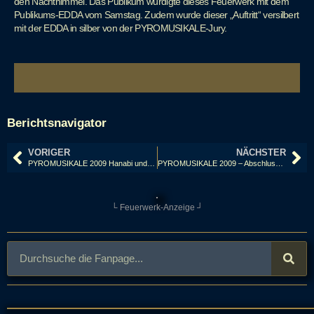
den Nachthimmel. Das Publikum würdigte dieses Feuerwerk mit dem
Publikums-EDDA vom Samstag. Zudem wurde dieser „Auftritt“ versilbert
mit der EDDA in silber von der PYROMUSIKALE-Jury.
Berichtsnavigator
VORIGER
NÄCHSTER
PYROMUSIKALE 2009 Hanabi und Eröffnungsfeuerwerk
PYROMUSIKALE 2009 – Abschlussfeuerwerk, PYRO-ART mit Hans-Georg Kehse – Good-bye Pyromusikale…
└ Feuerwerk-Anzeige ┘