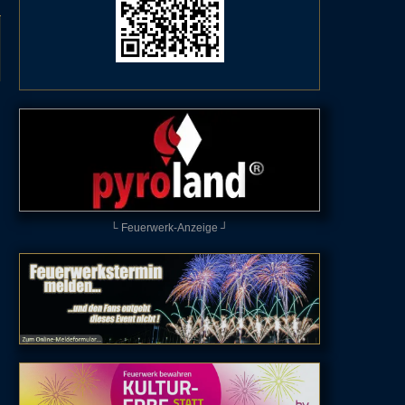
└ Feuerwerk-Anzeige ┘