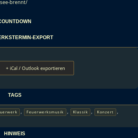
msee-brennt/
COUNTDOWN
RKSTERMIN-EXPORT
+ iCal / Outlook exportieren
TAGS
,
,
,
,
uerwerk
Feuerwerksmusik
Klassik
Konzert
HINWEIS