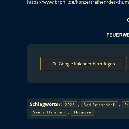
https://www.brphil.de/konzertreihen/der-thu
FEUERWE
+ Zu Google Kalender hinzufügen
Schlagwörter:
,
,
2026
Bad Reichenhall
Fe
,
See in Flammen
Thumsee