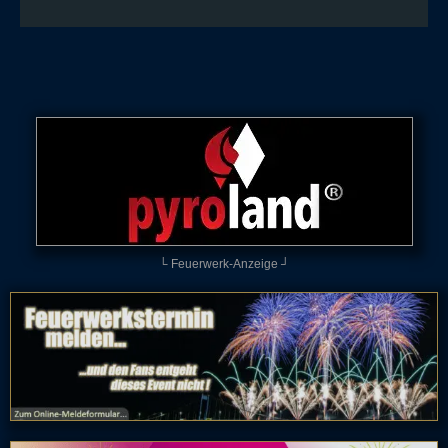
└ Feuerwerk-Anzeige ┘