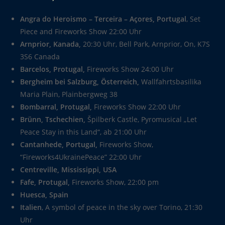
Angra do Heroismo – Terceira – Açores, Portugal
, Set
Piece and Fireworks Show 22:00 Uhr
Arnprior, Kanada,
20:30 Uhr, Bell Park, Arnprior, On, K7S
3S6 Canada
Barcelos, Protugal,
Fireworks Show 24:00 Uhr
Bergheim bei Salzburg, Österreich,
Wallfahrtsbasilika
Maria Plain, Plainbergweg 38
Bombarral, Protugal,
Fireworks Show 22:00 Uhr
Brünn, Tschechien,
Špilberk Castle, Pyromusical „Let
Peace Stay in this Land“, ab 21:00 Uhr
Cantanhede, Portugal,
Fireworks Show,
“Fireworks4UkrainePeace” 22:00 Uhr
Centreville, Mississippi, USA
Fafe, Protugal,
Fireworks Show, 22:00 pm
Huesca, Spain
Italien
, A symbol of peace in the sky over Torino, 21:30
Uhr