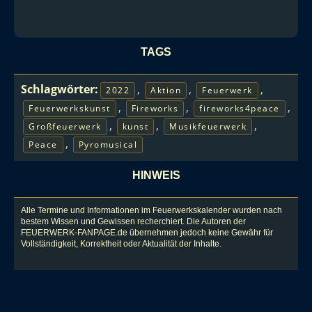
TAGS
Schlagwörter:
,
,
,
2022
Aktion
Feuerwerk
,
,
,
Feuerwerkskunst
Fireworks
fireworks4peace
,
,
,
Großfeuerwerk
kunst
Musikfeuerwerk
,
Peace
Pyromusical
HINWEIS
Alle Termine und Informationen im Feuerwerkskalender wurden nach
bestem Wissen und Gewissen recherchiert. Die Autoren der
FEUERWERK-FANPAGE.de übernehmen jedoch keine Gewähr für
Vollständigkeit, Korrektheit oder Aktualität der Inhalte.