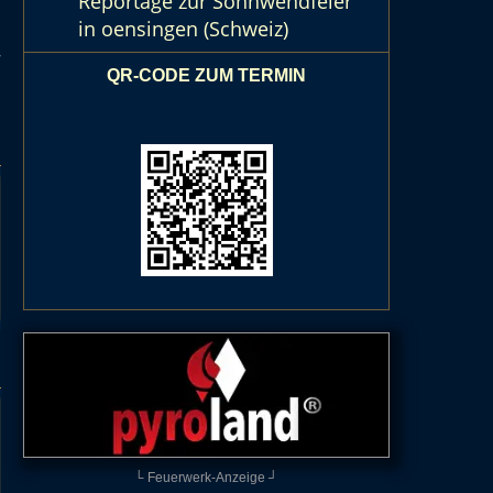
Reportage zur Sonnwendfeier
,
in oensingen (Schweiz)
.
/
QR-CODE ZUM TERMIN
└ Feuerwerk-Anzeige ┘