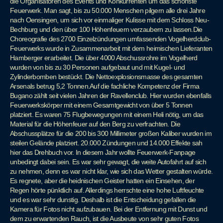
die Organisatoren des Events und Konkurrenten um das schönste
Feuerwerk. Man sagt, bis zu 50.000 Menschen pilgern alle drei Jahre
nach Oensingen, um sich vor einmaliger Kulisse mit dem Schloss Neu-
Bechburg und den über 100 Höhenfeuern verzaubern zu lassen.Die
Choreografie des 2700 Einzelzündungen umfassenden Vogelherdclub-
Feuerwerks wurde in Zusammenarbeit mit dem heimischen Lieferanten
Hamberger erarbeitet. Die über 4000 Abschussrohre im Vogelherd
wurden von bis zu 30 Personen aufgebaut und mit Kugel- und
Zylinderbomben bestückt. Die Nettoexplosionsmasse des gesamten
Arsenals betrug 5,2 Tonnen.Auf die fachliche Kompetenz der Firma
Bugano zählt seit vielen Jahren der Ravellenclub. Hier wurden ebenfalls
Feuerwerkskörper mit einem Gesamtgewicht von über 5 Tonnen
platziert. Es waren 75 Flugbewegungen mit einem Heli nötig, um das
Material für die Höhenfeuer auf den Berg zu verfrachten. Die
Abschussplätze für die 200 bis 300 Millimeter großen Kaliber wurden im
steilen Gelände platziert. 20.000 Zündungen und 14.000 Effekte sah
hier das Drehbuch vor. In diesem Jahr wollte Feuerwerk-Fanpage
unbedingt dabei sein. Es war sehr gewagt, die weite Autofahrt auf sich
zu nehmen, denn es war nicht klar, wie sich das Wetter gestalten würde.
Es regnete, aber die heidnischen Geister hatten ein Einsehen, der
Regen hörte pünktlich auf. Allerdings herrschte eine hohe Luftfeuchte
und es war sehr dunstig. Deshalb ist die Entscheidung gefallen die
Kamera für Fotos nicht aufzubauen. Bei der Entfernung mit Dunst und
dem zu erwartenden Rauch, ist die Ausbeute von sehr guten Fotos