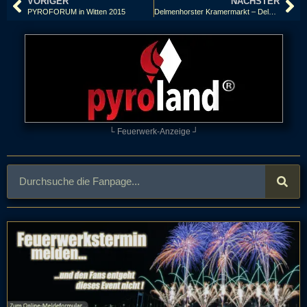
VORIGER
NÄCHSTER
PYROFORUM in Witten 2015
Delmenhorster Kramermarkt – Delmenhorst
└ Feuerwerk-Anzeige ┘