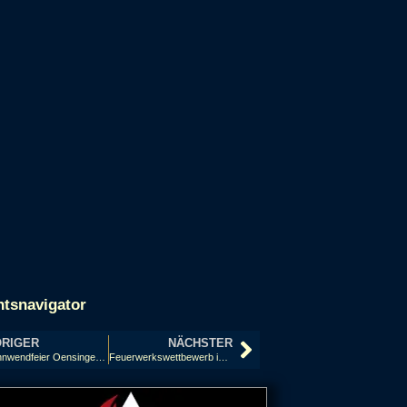
htsnavigator
RIGER
NÄCHSTER
Sonnwendfeier Oensingen 2015, Schweiz
Feuerwerkswettbewerb in Hannover 2014: Griechenland, Nanos Fireworks