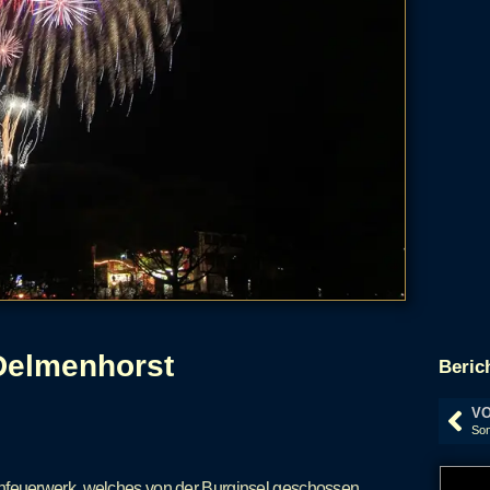
Delmenhorst
Beric
VO
feuerwerk, welches von der Burginsel geschossen