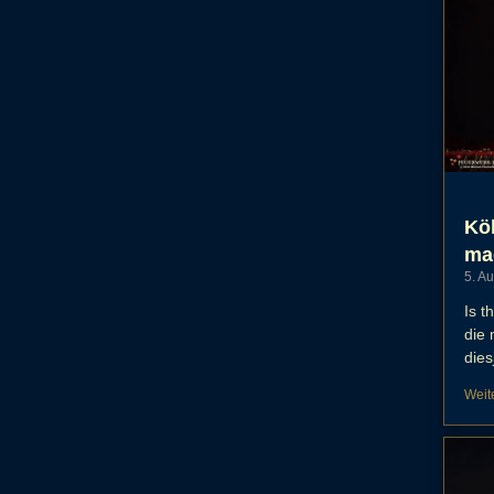
Köl
ma
5. A
Is t
die
dies
Weit