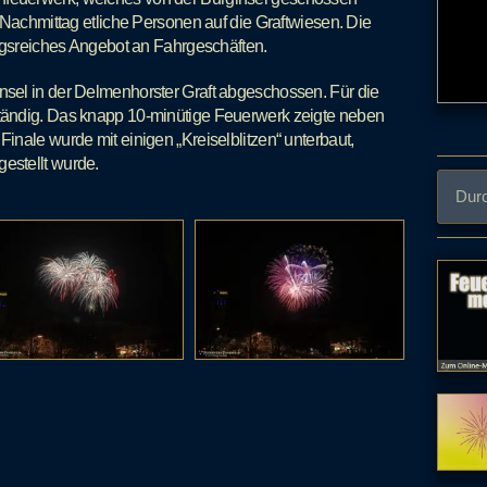
 Nachmittag etliche Personen auf die Graftwiesen. Die
ungsreiches Angebot an Fahrgeschäften.
sel in der Delmenhorster Graft abgeschossen. Für die
tändig. Das knapp 10-minütige Feuerwerk zeigte neben
nale wurde mit einigen „Kreiselblitzen“ unterbaut,
estellt wurde.