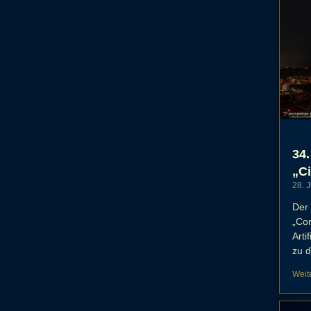
34.
„Ci
28. 
Der 
„Con
Arti
zu d
Weit