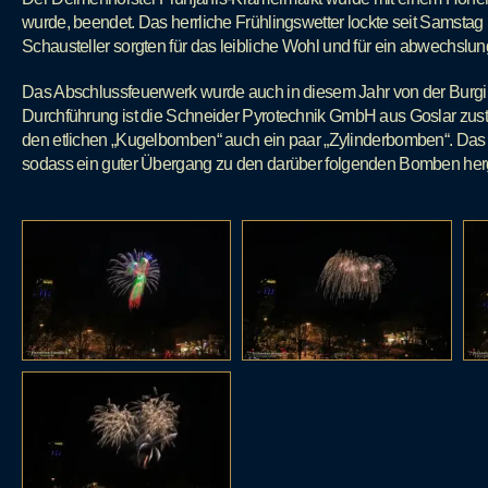
wurde, beendet. Das herrliche Frühlingswetter lockte seit Samstag
Schausteller sorgten für das leibliche Wohl und für ein abwechsl
Das Abschlussfeuerwerk wurde auch in diesem Jahr von der Burgin
Durchführung ist die Schneider Pyrotechnik GmbH aus Goslar zus
den etlichen „Kugelbomben“ auch ein paar „Zylinderbomben“. Das Fi
sodass ein guter Übergang zu den darüber folgenden Bomben herg