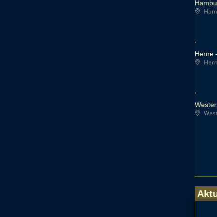
Hambu
Hambu
Herne 
Herne
Wester
Weste
Aktu