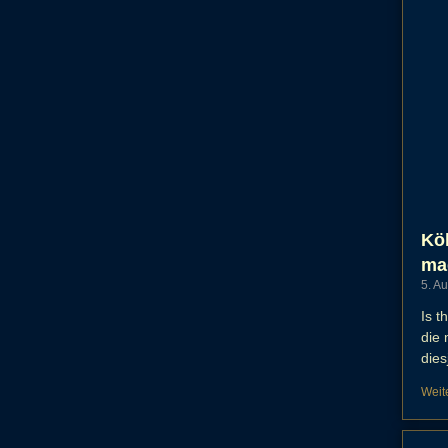
Köl
ma
5. A
Is t
die
dies
Weit