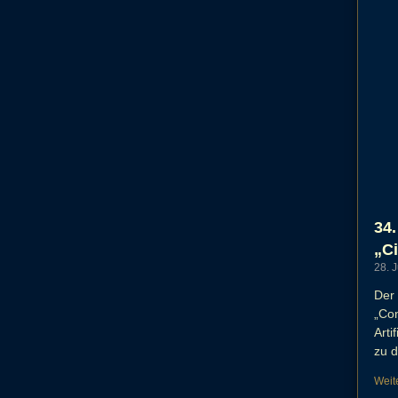
34.
„Ci
28. 
Der 
„Con
Arti
zu d
Weit