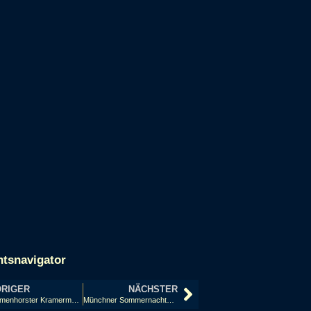
htsnavigator
RIGER
NÄCHSTER
Delmenhorster Kramermarkt – Delmenhorst
Münchner Sommernachtstraum – München