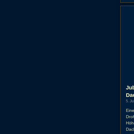
Jub
Da
5. J
Ein
Dro
Höhe
Dach