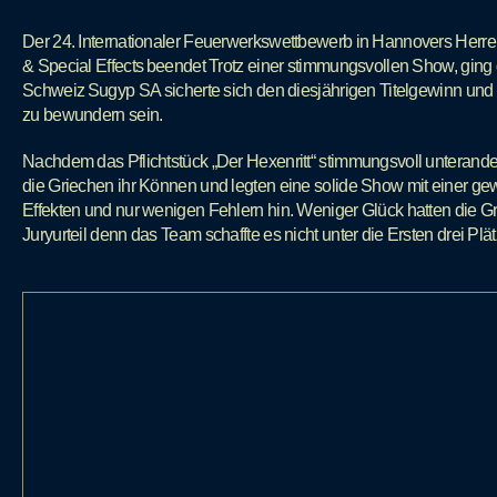
Der 24. Internationaler Feuerwerkswettbewerb in Hannovers Herr
& Special Effects beendet Trotz einer stimmungsvollen Show, gin
Schweiz Sugyp SA sicherte sich den diesjährigen Titelgewinn und
zu bewundern sein.
Nachdem das Pflichtstück „Der Hexenritt“ stimmungsvoll unterand
die Griechen ihr Können und legten eine solide Show mit einer g
Effekten und nur wenigen Fehlern hin. Weniger Glück hatten die G
Juryurteil denn das Team schaffte es nicht unter die Ersten drei Plät