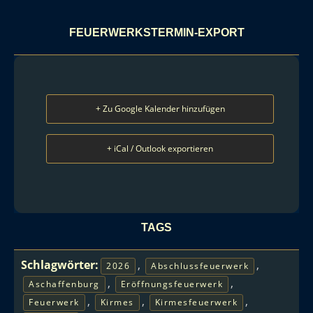
FEUERWERKSTERMIN-EXPORT
+ Zu Google Kalender hinzufügen
+ iCal / Outlook exportieren
TAGS
Schlagwörter:
,
,
2026
Abschlussfeuerwerk
,
,
Aschaffenburg
Eröffnungsfeuerwerk
,
,
,
Feuerwerk
Kirmes
Kirmesfeuerwerk