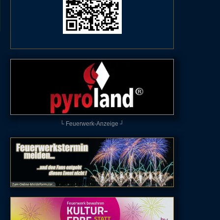
└ Feuerwerk-Anzeige ┘