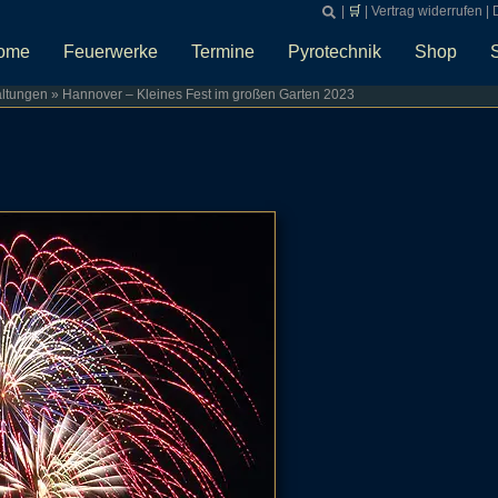
|
🛒
|
Vertrag widerrufen
|
ome
Feuerwerke
Termine
Pyrotechnik
Shop
altungen
»
Hannover – Kleines Fest im großen Garten 2023