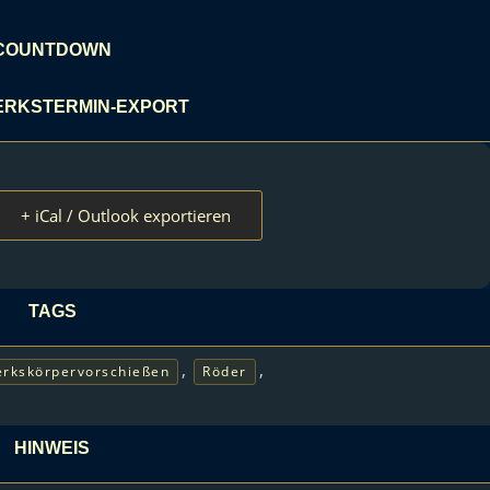
COUNTDOWN
RKSTERMIN-EXPORT
+ iCal / Outlook exportieren
TAGS
,
,
rkskörpervorschießen
Röder
HINWEIS