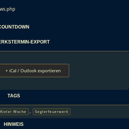
ows.php
COUNTDOWN
RKSTERMIN-EXPORT
+ iCal / Outlook exportieren
TAGS
,
Kieler Woche
Seglerfeuerwerk
HINWEIS