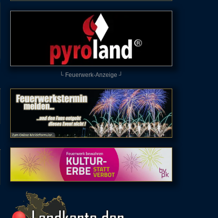
└ Feuerwerk-Anzeige ┘