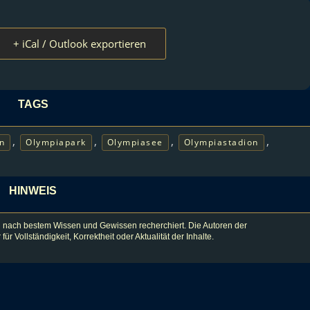
+ iCal / Outlook exportieren
TAGS
,
,
,
,
n
Olympiapark
Olympiasee
Olympiastadion
HINWEIS
 nach bestem Wissen und Gewissen recherchiert. Die Autoren der
lständigkeit, Korrektheit oder Aktualität der Inhalte.