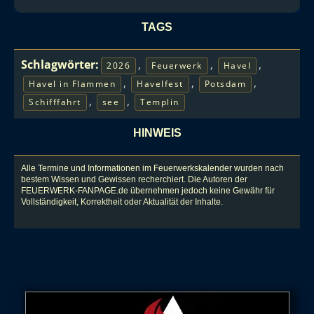
TAGS
Schlagwörter:
,
,
,
2026
Feuerwerk
Havel
,
,
,
Havel in Flammen
Havelfest
Potsdam
,
,
Schifffahrt
see
Templin
HINWEIS
Alle Termine und Informationen im Feuerwerkskalender wurden nach
bestem Wissen und Gewissen recherchiert. Die Autoren der
FEUERWERK-FANPAGE.de übernehmen jedoch keine Gewähr für
Vollständigkeit, Korrektheit oder Aktualität der Inhalte.