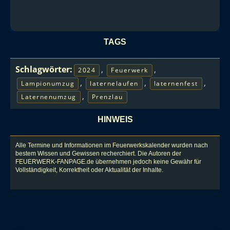
TAGS
Schlagwörter:
,
,
2024
Feuerwerk
,
,
,
Lampionumzug
laternelaufen
laternenfest
,
Laternenumzug
Prenzlau
HINWEIS
Alle Termine und Informationen im Feuerwerkskalender wurden nach
bestem Wissen und Gewissen recherchiert. Die Autoren der
FEUERWERK-FANPAGE.de übernehmen jedoch keine Gewähr für
Vollständigkeit, Korrektheit oder Aktualität der Inhalte.