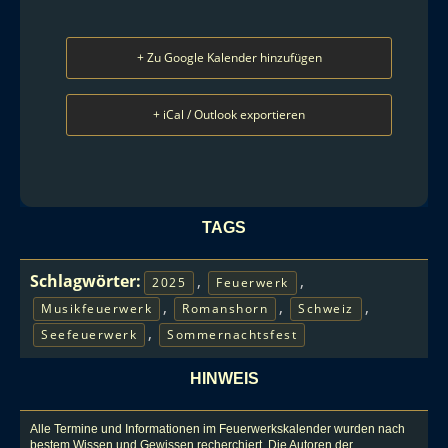
+ Zu Google Kalender hinzufügen
+ iCal / Outlook exportieren
TAGS
Schlagwörter:
,
,
2025
Feuerwerk
,
,
,
Musikfeuerwerk
Romanshorn
Schweiz
,
Seefeuerwerk
Sommernachtsfest
HINWEIS
Alle Termine und Informationen im Feuerwerkskalender wurden nach
bestem Wissen und Gewissen recherchiert. Die Autoren der