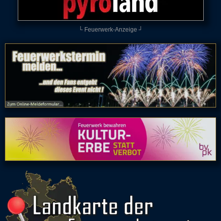
└ Feuerwerk-Anzeige ┘