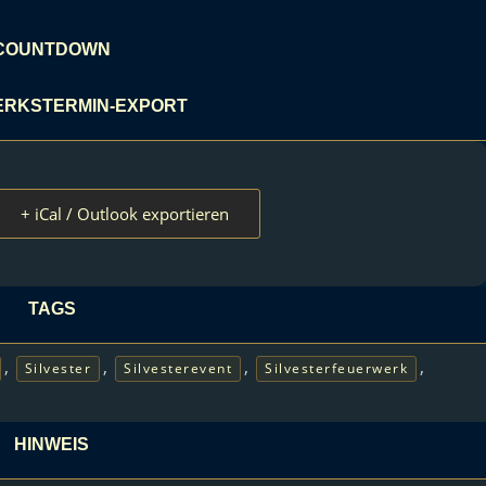
COUNTDOWN
RKSTERMIN-EXPORT
+ iCal / Outlook exportieren
TAGS
,
,
,
,
Silvester
Silvesterevent
Silvesterfeuerwerk
HINWEIS