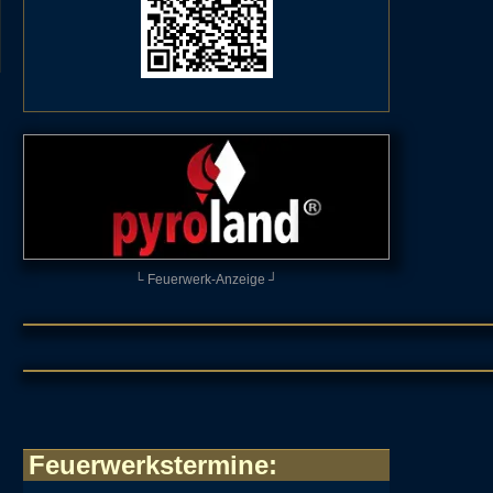
└ Feuerwerk-Anzeige ┘
Feuerwerkstermine
: