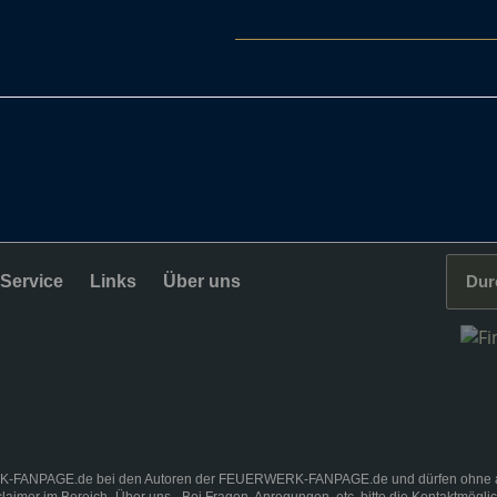
Service
Links
Über uns
K-FANPAGE.de bei den Autoren der FEUERWERK-FANPAGE.de und dürfen ohne ausd
claimer
im Bereich „
Über uns
„. Bei Fragen, Anregungen, etc. bitte die Kontaktmögli