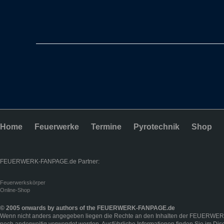
Home
Feuerwerke
Termine
Pyrotechnik
Shop
FEUERWERK-FANPAGE.de Partner:
Feuerwerkskörper
Online-Shop
© 2005 onwards by authors of the FEUERWERK-FANPAGE.de
Wenn nicht anders angegeben liegen die Rechte an den Inhalten der FEUERWER
noch anderweitig verwendet werden. Ausführliche Informationen finden Sie im
Dis