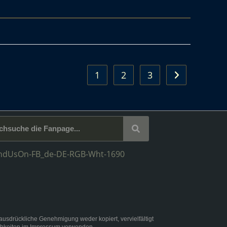
1
2
3
rückliche Genehmigung weder kopiert, vervielfältigt
chkeiten im
Impressum
verwenden.